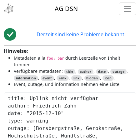
toggl
AG DSN
Derzeit sind keine Probleme bekannt.
Hinweise:
Metadaten a la
durch Leerzeile von Inhalt
foo: bar
trennen
Verfügbare metadaten:
,
,
,
,
title
author
date
outage
,
,
,
,
,
.
information
event
rank
link
hidden
icon
Event, outage, und information nehmen eine Liste.
Content to preview